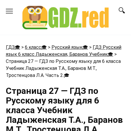
Перейти
к
содержанию
ГДЗ🎓
>
6 класс🎓
>
Русский язык🎓
>
ГДЗ Русский
язык 6 класс Ладыженская, Баранов Учебник🎓
>
Страница 27 — ГДЗ по Русскому языку для 6 класса
Учебник Ладыженская Т.А., Баранов М.Т.,
Тростенцова Л.А. Часть 2.
🎓
Страница 27 — ГДЗ по
Русскому языку для 6
класса Учебник
Ладыженская Т.А., Баранов
М.Т., Тростенцова Л.А.