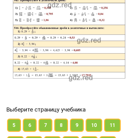
Выберите страницу учебника
5
6
7
8
9
10
11