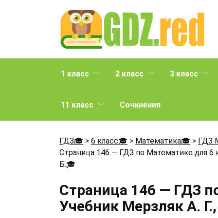
Перейти
к
содержанию
1 класс
2 класс
3 класс
11 класс
Сочинения
ГДЗ🎓
>
6 класс🎓
>
Математика🎓
>
ГДЗ 
Страница 146 — ГДЗ по Математике для 6 кл
Б.
🎓
Страница 146 — ГДЗ п
Учебник Мерзляк А. Г.,