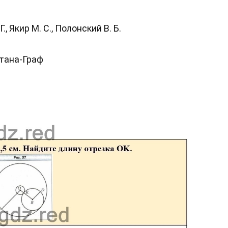
., Якир М. С., Полонский В. Б.
нтана-Граф