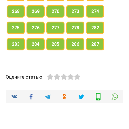
268
269
270
273
274
275
276
277
278
282
283
284
285
286
287
Оцените статью