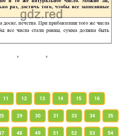
11
12
13
14
15
16
25
29
30
31
33
34
35
47
48
49
51
52
53
54