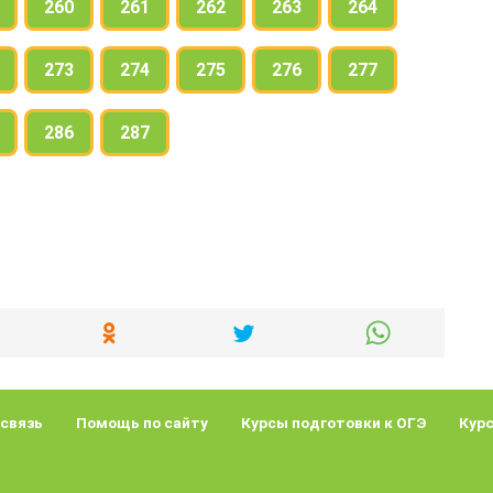
260
261
262
263
264
273
274
275
276
277
286
287
 связь
Помощь по сайту
Курсы подготовки к ОГЭ
Курс