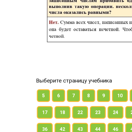
Выберите страницу учебника
5
6
7
8
9
10
17
18
22
23
24
36
42
43
44
46