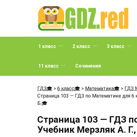
Перейти
к
содержанию
1 класс
2 класс
3 класс
11 класс
Сочинения
ГДЗ🎓
>
6 класс🎓
>
Математика🎓
>
ГДЗ 
Страница 103 — ГДЗ по Математике для 6 кл
Б.
🎓
Страница 103 — ГДЗ п
Учебник Мерзляк А. Г.,