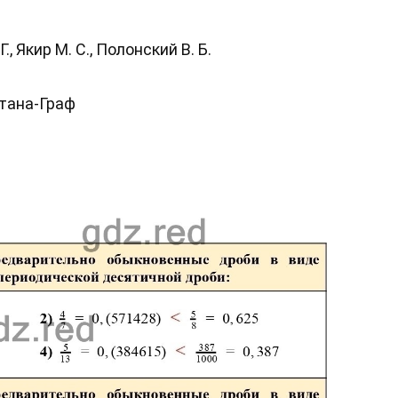
., Якир М. С., Полонский В. Б.
нтана-Граф