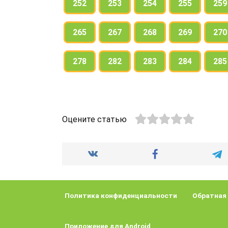
252
253
254
255
259
265
267
268
269
270
278
282
283
284
285
Оцените статью
Политика конфиденциальности
Обратная
Приложение для Android