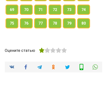
69
70
71
72
73
74
75
76
77
78
79
80
Оцените статью