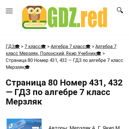
Перейти
к
содержанию
ГДЗ🎓
>
7 класс🎓
>
Алгебра 7 класс🎓
>
Алгебра 7
класс Мерзляк, Полонский, Якир Учебник🎓
>
Страница 80 Номер 431, 432 — ГДЗ по алгебре 7 класс
Мерзляк
🎓
Страница 80 Номер 431, 432
— ГДЗ по алгебре 7 класс
Мерзляк
Авторы: Мерзляк А. Г., Якир М.