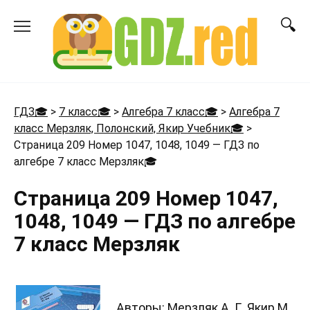
Перейти
к
содержанию
ГДЗ🎓
>
7 класс🎓
>
Алгебра 7 класс🎓
>
Алгебра 7
класс Мерзляк, Полонский, Якир Учебник🎓
>
Страница 209 Номер 1047, 1048, 1049 — ГДЗ по
алгебре 7 класс Мерзляк
🎓
Страница 209 Номер 1047,
1048, 1049 — ГДЗ по алгебре
7 класс Мерзляк
Авторы: Мерзляк А. Г., Якир М.