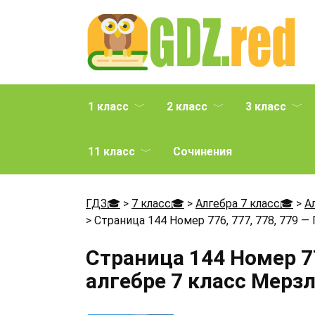
Перейти
к
содержанию
1 класс
2 класс
3 класс
11 класс
Сочинения
ГДЗ🎓
>
7 класс🎓
>
Алгебра 7 класс🎓
>
А
>
Страница 144 Номер 776, 777, 778, 779 —
Страница 144 Номер 77
алгебре 7 класс Мерз