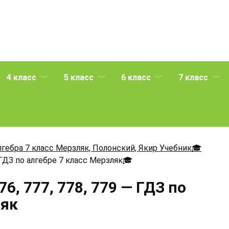
4 класс
5 класс
6 класс
7 класс
лгебра 7 класс Мерзляк, Полонский, Якир Учебник🎓
 ГДЗ по алгебре 7 класс Мерзляк
🎓
6, 777, 778, 779 — ГДЗ по
ляк