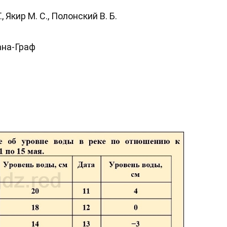
, Якир М. С., Полонский В. Б.
ана-Граф