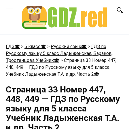
Перейти
к
содержанию
ГДЗ🎓
>
5 класс🎓
>
Русский язык🎓
>
ГДЗ по
Русскому языку 5 класс Ладыженская, Баранов,
Тростенцова Учебник🎓
>
Страница 33 Номер 447,
448, 449 — ГДЗ по Русскому языку для 5 класса
Учебник Ладыженская Т.А. и др. Часть 2
🎓
Страница 33 Номер 447,
448, 449 — ГДЗ по Русскому
языку для 5 класса
Учебник Ладыженская Т.А.
и др. Часть 2