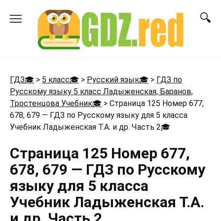
Перейти
к
содержанию
ГДЗ🎓
>
5 класс🎓
>
Русский язык🎓
>
ГДЗ по
Русскому языку 5 класс Ладыженская, Баранов,
Тростенцова Учебник🎓
>
Страница 125 Номер 677,
678, 679 — ГДЗ по Русскому языку для 5 класса
Учебник Ладыженская Т.А. и др. Часть 2
🎓
Страница 125 Номер 677,
678, 679 — ГДЗ по Русскому
языку для 5 класса
Учебник Ладыженская Т.А.
и др. Часть 2