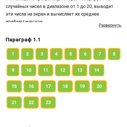
случайных чисел в диапазоне от 1 до 20, выводит
эти числа на экран и вычисляет их среднее
арифметическое.
Развернуть
Параграф 1.1
1
2
3
4
5
6
7
8
9
10
11
12
13
14
15
16
17
18
19
20
21
22
23