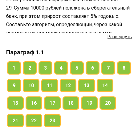
29. Сумма 10000 рублей положена в сберегательный
банк, при этом прирост составляет 5% годовых.
Составьте алгоритм, определяющий, через какой
промежуток времени первоначальная сумма
Развернуть
увеличится в два раза.
Параграф 1.1
1
2
3
4
5
6
7
8
9
10
11
12
13
14
15
16
17
18
19
20
21
22
23