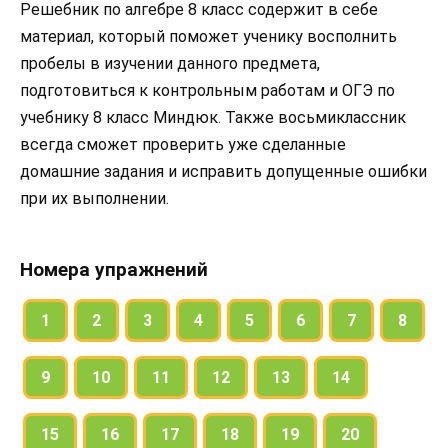
Решебник по алгебре 8 класс содержит в себе
материал, который поможет ученику восполнить
пробелы в изучении данного предмета,
подготовиться к контрольным работам и ОГЭ по
учебнику 8 класс Миндюк. Также восьмиклассник
всегда сможет проверить уже сделанные
домашние задания и исправить допущенные ошибки
при их выполнении.
Номера упражнений
1
2
3
4
5
6
7
8
9
10
11
12
13
14
15
16
17
18
19
20