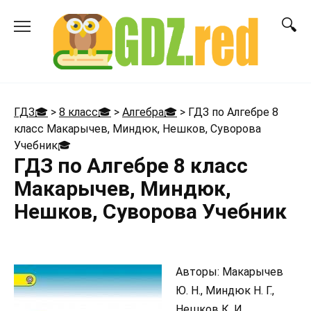
Перейти
к
содержанию
ГДЗ🎓
>
8 класс🎓
>
Алгебра🎓
>
ГДЗ по Алгебре 8
класс Макарычев, Миндюк, Нешков, Суворова
Учебник
🎓
ГДЗ по Алгебре 8 класс
Макарычев, Миндюк,
Нешков, Суворова Учебник
Авторы: Макарычев
Ю. Н., Миндюк Н. Г.,
Нешков К. И.,