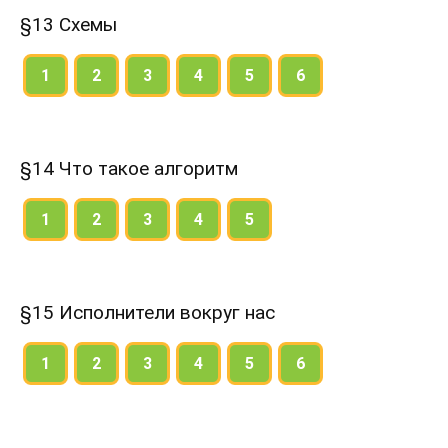
§13 Схемы
1
2
3
4
5
6
§14 Что такое алгоритм
1
2
3
4
5
§15 Исполнители вокруг нас
1
2
3
4
5
6