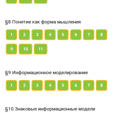
§8 Понятие как форма мышления
1
2
3
4
5
6
7
8
9
10
11
§9 Информационное моделирование
1
2
3
4
5
6
7
8
§10 Знаковые информационные модели