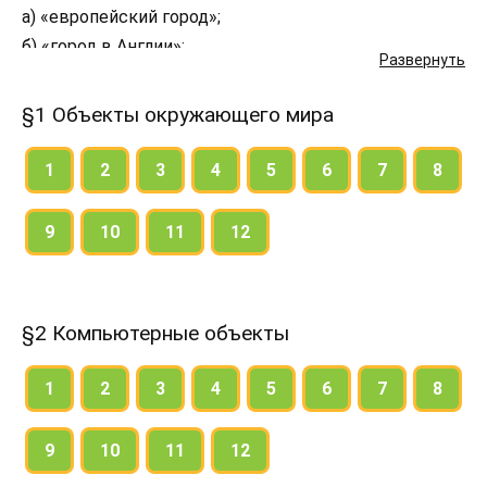
а) «европейский город»;
б) «город в Англии»;
Развернуть
в) «столичный европейский город».
Перечислите города-объекты, являющиеся
§1 Объекты окружающего мира
элементами представленных на рисунке множеств.
1
2
3
4
5
6
7
8
9
10
11
12
§2 Компьютерные объекты
1
2
3
4
5
6
7
8
9
10
11
12