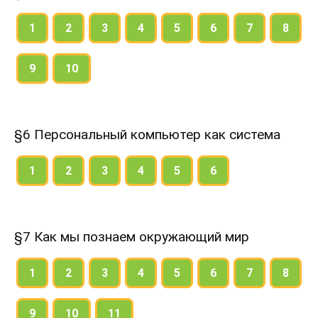
1
2
3
4
5
6
7
8
9
10
§6 Персональный компьютер как система
1
2
3
4
5
6
§7 Как мы познаем окружающий мир
1
2
3
4
5
6
7
8
9
10
11