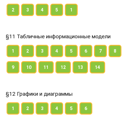
2
3
4
5
1
§11 Табличные информационные модели
1
2
3
4
5
6
7
8
9
10
11
12
13
14
§12 Графики и диаграммы
1
2
3
4
5
6