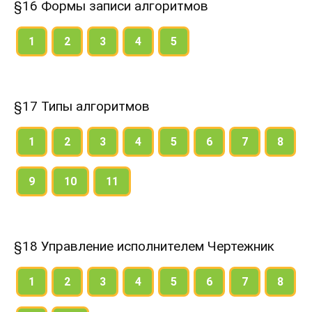
§16 Формы записи алгоритмов
1
2
3
4
5
§17 Типы алгоритмов
1
2
3
4
5
6
7
8
9
10
11
§18 Управление исполнителем Чертежник
1
2
3
4
5
6
7
8