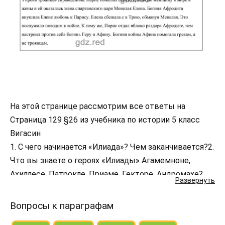
На этой странице рассмотрим все ответы на
Страница 129 §26 из учебника по истории 5 класс
Вигасин
1. С чего начинается «Илиада»? Чем заканчивается?2.
Что вы знаете о героях «Илиады» Агамемноне,
Ахиллесе, Патрокле, Приаме, Гекторе, Андромахе?
Развернуть
Крылатые выражения «ахиллесова пята» и
«троянский конь». В каких случаях их можно сейчас
Вопросы к параграфам
употребить?Справедливы ли упрёки троянцев,