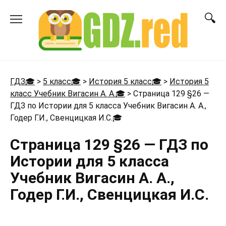
Перейти
к
содержанию
ГДЗ🎓
>
5 класс🎓
>
История 5 класс🎓
>
История 5
класс Учебник Вигасин А. А.🎓
>
Страница 129 §26 —
ГДЗ по Истории для 5 класса Учебник Вигасин А. А.,
Годер Г.И., Свенцицкая И.С.
🎓
Страница 129 §26 — ГДЗ по
Истории для 5 класса
Учебник Вигасин А. А.,
Годер Г.И., Свенцицкая И.С.