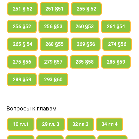
251 § 52
251 §51
255 § 52
256 §52
256 §53
260 §53
264 §54
265 § 54
268 §55
269 §56
274 §56
275 §56
279 §57
285 §58
285 §59
289 §59
293 §60
Вопросы к главам
10 гл.1
29 гл. 3
32 гл.3
34 гл 4