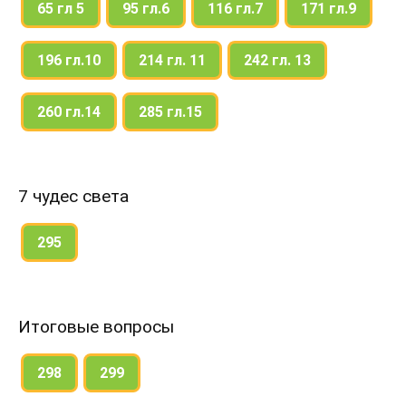
65 гл 5
95 гл.6
116 гл.7
171 гл.9
196 гл.10
214 гл. 11
242 гл. 13
260 гл.14
285 гл.15
7 чудес света
295
Итоговые вопросы
298
299