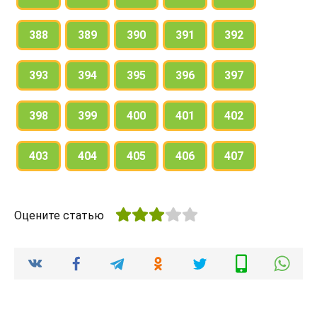
388
389
390
391
392
393
394
395
396
397
398
399
400
401
402
403
404
405
406
407
Оцените статью