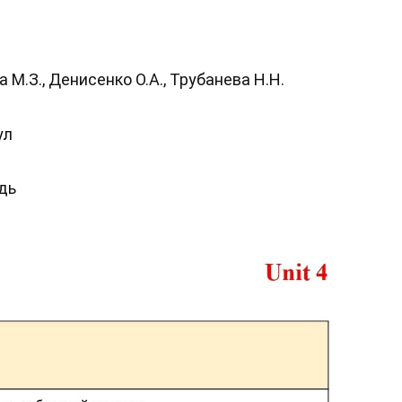
 М.З., Денисенко О.А., Трубанева Н.Н.
ул
дь