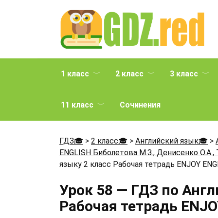
Перейти
к
содержанию
1 класс
2 класс
3 класс
11 класс
Сочинения
ГДЗ🎓
>
2 класс🎓
>
Английский язык🎓
>
ENGLISH Биболетова М.З., Денисенко О.А., 
языку 2 класс Рабочая тетрадь ENJOY ENGL
Урок 58 — ГДЗ по Анг
Рабочая тетрадь ENJO