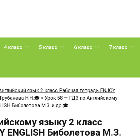
4 класс
5 класс
6 класс
7 класс
Английский язык 2 класс Рабочая тетрадь ENJOY
Трубанева Н.Н.🎓
>
Урок 58 — ГДЗ по Английскому
ISH Биболетова М.З. и др.
🎓
лийскому языку 2 класс
Y ENGLISH Биболетова М.З.