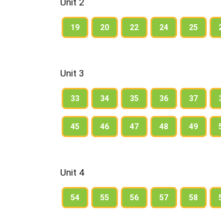
Unit 2
19
20
22
24
25
Unit 3
33
34
35
36
37
45
46
47
48
49
Unit 4
54
55
56
57
58