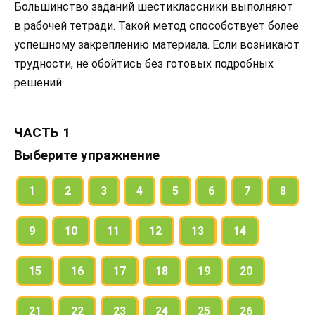
Большинство заданий шестиклассники выполняют
в рабочей тетради. Такой метод способствует более
успешному закреплению материала. Если возникают
трудности, не обойтись без готовых подробных
решений.
ЧАСТЬ 1
Выберите упражнение
1
2
3
4
5
6
7
8
9
10
11
12
13
14
15
16
17
18
19
20
21
22
23
24
25
26