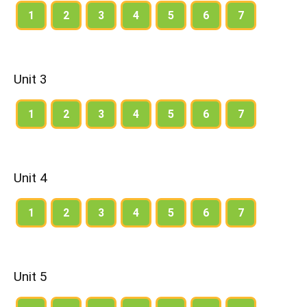
1
2
3
4
5
6
7
Unit 3
1
2
3
4
5
6
7
Unit 4
1
2
3
4
5
6
7
Unit 5